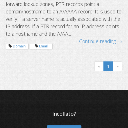
forward lookup zones, PTR records point a
How to configure reverse DNS or PT
domain/hostname to an A/AAAA record. It is used to
verify if a server name is actually associated with the
IP address. If a PTR record for an IP address points
to a hostname and the A/AA...
Continue reading →
Domain
Email
«
1
»
Incollato?