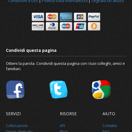
Condizioni d'uso
|
Politica sulla riservatezza
|
Segnala un abuso
Notizia
Riguardo a noi
Ottieni la parola. Condividi questa pagina con i tuoi colleghi, amici e
familiari.
SERVIZI
RISORSE
AIUTO
Collocazione
API
Contatto
Server dedicato
Blog
FAQ