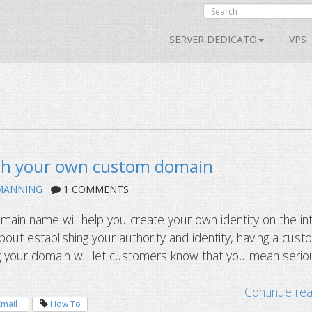
SERVER DEDICATO
VPS
th your own custom domain
MANNING
1 COMMENTS
ain name will help you create your own identity on the int
bout establishing your authority and identity, having a cus
g your domain will let customers know that you mean serio
Continue re
Email
How To