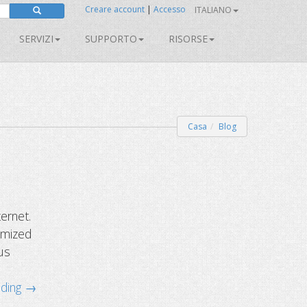
Creare account
|
Accesso
ITALIANO
SERVIZI
SUPPORTO
RISORSE
Casa
Blog
ernet.
tomized
us
ading →