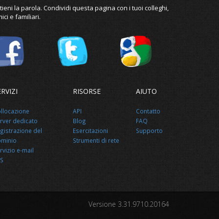
tieni la parola. Condividi questa pagina con i tuoi colleghi,
ici e familiari.
ERVIZI
RISORSE
AIUTO
llocazione
API
Contatto
rver dedicato
Blog
FAQ
gistrazione del
Esercitazioni
Supporto
minio
Strumenti di rete
rvizio e-mail
S
Versione 3.31.9710.20164