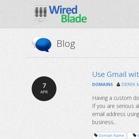
Blog
Use Gmail wi
7
DOMAINS
DEREK 
APR
Having a custom dom
If you are serious a
email address usin
business...
Domain Name