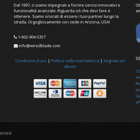
Dal 1997, ci siamo impegnati a fornire servizi innovativi e
Ot
funzionalità avanzate. Riguarda ciò che devi fare e
am
ottenere. Siamo onorati di essere i tuoi partner lungo la
strada. Orgogliosamente con sede in Arizona, USA!
1-602-904-5357
info@wiredblade.com
S
Condizioni d'uso
|
Politica sulla riservatezza
|
Segnala un
abuso
Co
Se
Re
do
Se
VP
served.