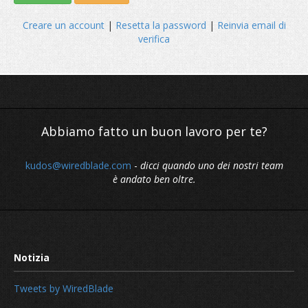
Creare un account
|
Resetta la password
|
Reinvia email di
verifica
Abbiamo fatto un buon lavoro per te?
kudos@wiredblade.com
-
dicci quando uno dei nostri team
è andato ben oltre.
Tweets by WiredBlade