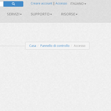
Creare account
|
Accesso
ITALIANO
SERVIZI
SUPPORTO
RISORSE
Casa
Pannello di controllo
Accesso