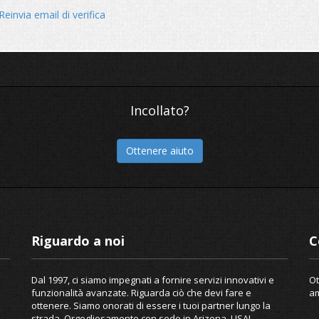
Reinvia email di verifica
Incollato?
Ottenere aiuto
Riguardo a noi
C
Dal 1997, ci siamo impegnati a fornire servizi innovativi e
Ot
funzionalità avanzate. Riguarda ciò che devi fare e
am
ottenere. Siamo onorati di essere i tuoi partner lungo la
strada. Orgogliosamente con sede in Arizona, USA!