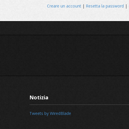
Creare un account
|
Resetta la password
|
Notizia
Tweets by WiredBlade