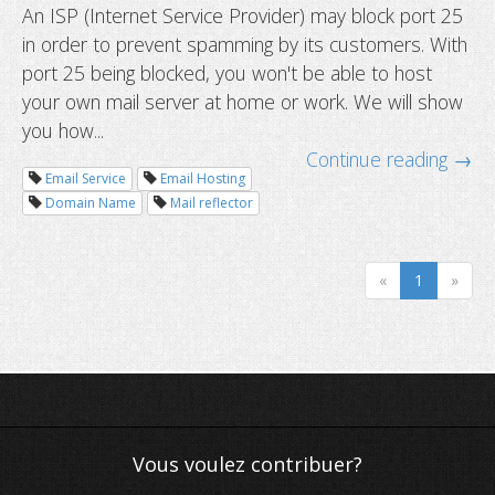
An ISP (Internet Service Provider) may block port 25
Hosting a mail server with port 25 
in order to prevent spamming by its customers. With
port 25 being blocked, you won't be able to host
your own mail server at home or work. We will show
you how...
Continue reading →
Email Service
Email Hosting
Domain Name
Mail reflector
«
1
»
Vous voulez contribuer?