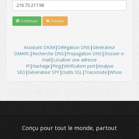
Continuer
Annuler
Assistant DKIM
|
Délégation DNS
|
Générateur
DMARC
|
Recherche DNS
|
Propagation DNS
|
Dossier e-
mail
|
Localiser une adresse
IP
|
Hachage
|
Ping
|
Vérification port
|
Analyse
SEO
|
Générateur SPF
|
Outils SSL
|
Traceroute
|
Whois