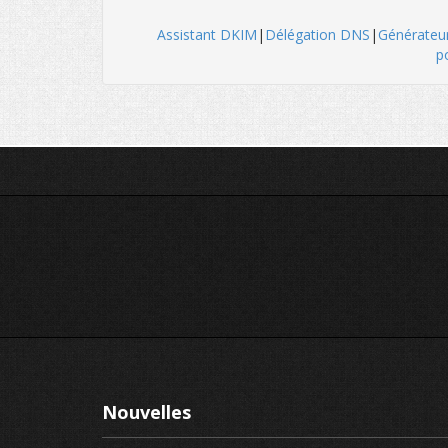
Assistant DKIM
|
Délégation DNS
|
Générate
p
Nouvelles