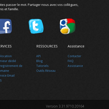
ites passer le mot. Partager nous avec vos collègues,
is et famille.
ERVICES
RESSOURCES
Assistance
location
API
Contacter
rveur dédié
Blog
FAQ
registrement de
Tutoriels
Assistance
omaine
Outils Réseau
rvice Email
S
Version 3.31.9710.20164