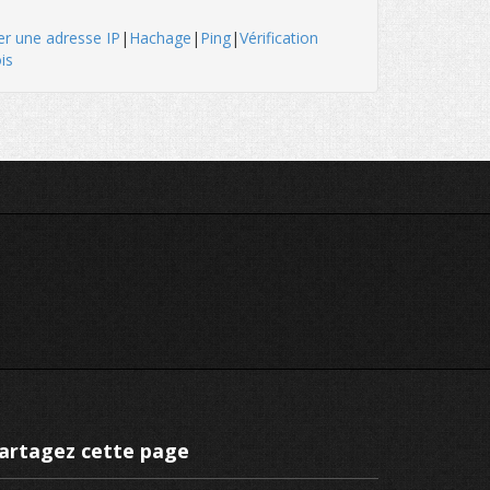
er une adresse IP
|
Hachage
|
Ping
|
Vérification
is
artagez cette page