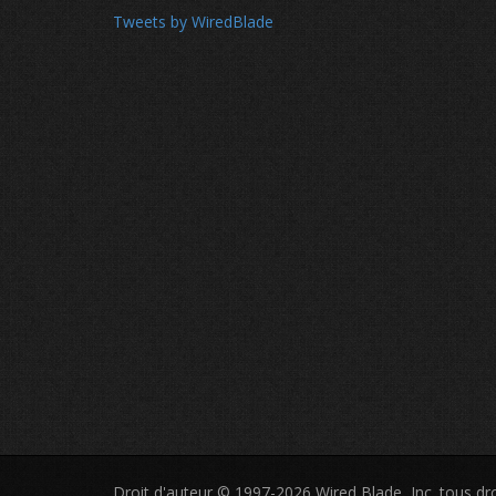
Tweets by WiredBlade
Droit d'auteur © 1997-2026 Wired Blade, Inc. tous dro