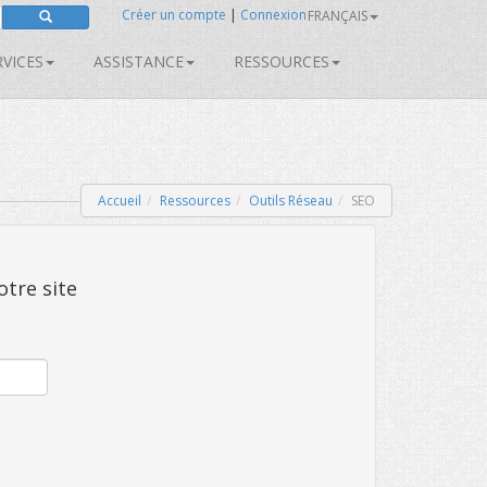
Créer un compte
|
Connexion
FRANÇAIS
RVICES
ASSISTANCE
RESSOURCES
Accueil
Ressources
Outils Réseau
SEO
otre site