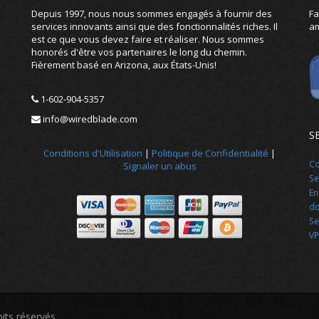
Depuis 1997, nous nous sommes engagés à fournir des
Fa
services innovants ainsi que des fonctionnalités riches. Il
am
est ce que vous devez faire et réaliser. Nous sommes
honorés d'être vos partenaires le long du chemin.
Fièrement basé en Arizona, aux États-Unis!
1-602-904-5357
info@wiredblade.com
S
Conditions d'Utilisation
|
Politique de Confidentialité
|
Co
Signaler un abus
Se
En
d
Se
VP
its réservés.