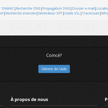
ur DMARC
|
Recherche DNS
|
Propagation DNS
|
Dossier e-mail
|
Localis
ort
|
Recherche inversée
|
Générateur SPF
|
Outils SSL
|
Traceroute
|
Who
Coincé?
Obtenir de l'aide
À propos de nous
P