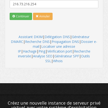
Continuer
Annuler
Assistant DKIM
|
Délégation DNS
|
Générateur
DMARC
|
Recherche DNS
|
Propagation DNS
|
Dossier e-
mail
|
Localiser une adresse
IP
|
Hachage
|
Ping
|
Vérification port
|
Recherche
inversée
|
Analyse SEO
|
Générateur SPF
|
Outils
SSL
|
Whois
Créez une nouvelle instance de serveur privé
virtuel avec votre système d'exploitation