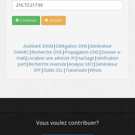
Continuer
Annuler
Assistant DKIM
|
Délégation DNS
|
Générateur
DMARC
|
Recherche DNS
|
Propagation DNS
|
Dossier e-
mail
|
Localiser une adresse IP
|
Hachage
|
Vérification
port
|
Recherche inversée
|
Analyse SEO
|
Générateur
SPF
|
Outils SSL
|
Traceroute
|
Whois
Vous voulez contribuer?