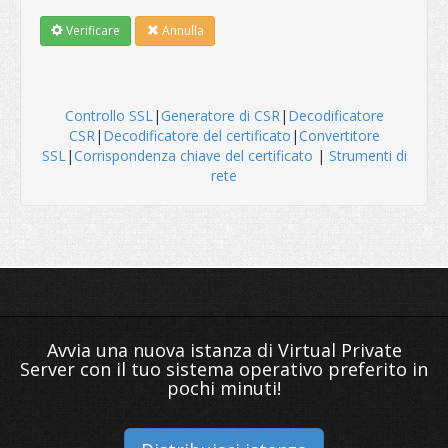
Verificare
Annulla
Controllo SSL
|
Generatore di CSR
|
Decodificatore
CSR
|
Decodificatore del certificato
|
Convertitore
SSL
|
Corrispondenza chiave del certificato
|
Strumenti di
rete
Avvia una nuova istanza di Virtual Private
Server con il tuo sistema operativo preferito in
pochi minuti!