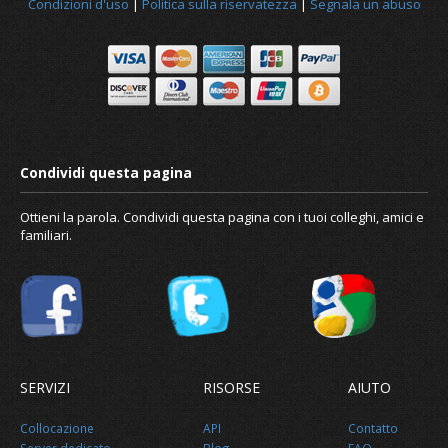
Condizioni d'uso
|
Politica sulla riservatezza
|
Segnala un abuso
Notizia
Ottieni la parola. Condividi questa pagina con i tuoi colleghi, amici e
familiari.
Riguardo a noi
SERVIZI
RISORSE
AIUTO
Collocazione
API
Contatto
Server dedicato
Blog
FAQ