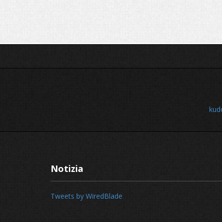
kud
Notizia
Tweets by WiredBlade