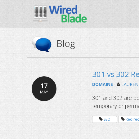
Blog
301 vs 302 Re
17
DOMAINS
LAUREN
MAY
301 and 302 are bo
temporary or perman
SEO
Redirec