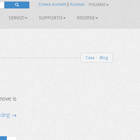
Creare account
|
Accesso
ITALIANO
SERVIZI
SUPPORTO
RISORSE
Casa
Blog
move is
ading →