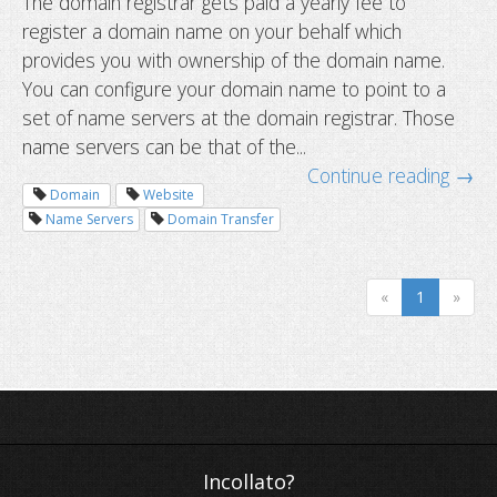
The domain registrar gets paid a yearly fee to
register a domain name on your behalf which
provides you with ownership of the domain name.
You can configure your domain name to point to a
set of name servers at the domain registrar. Those
name servers can be that of the...
Continue reading →
Changing name servers vs. transferr
Domain
Website
Name Servers
Domain Transfer
domain
«
1
»
Incollato?